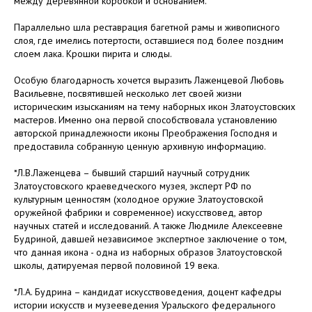
между деревянной коробкой и основанием.
Параллельно шла реставрация багетной рамы и живописного
слоя, где имелись потертости, оставшиеся под более поздним
слоем лака. Крошки пирита и слюды.
Особую благодарность хочется выразить Лаженцевой Любовь
Васильевне, посвятившей несколько лет своей жизни
историческим изысканиям на тему наборных икон Златоустовских
мастеров. Именно она первой способствовала установлению
авторской принадлежности иконы Преображения Господня и
предоставила собранную ценную архивную информацию.
*Л.В.Лаженцева – бывший старший научный сотрудник
Златоустовского краеведческого музея, эксперт РФ по
культурным ценностям (холодное оружие Златоустовской
оружейной фабрики и современное) искусствовед, автор
научных статей и исследований. А также Людмиле Алексеевне
Будриной, давшей независимое экспертное заключение о том,
что данная икона - одна из наборных образов Златоустовской
школы, датируемая первой половиной 19 века.
*Л.А. Будрина – кандидат искусствоведения, доцент кафедры
истории искусств и музееведения Уральского федерального