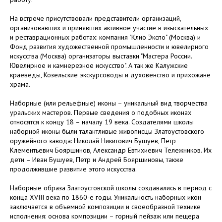
На встрече присутствовали представители организаций,
организовавших и принявших активное участие в изыскательных
и реставрационных работах: компания "Клио Экспо" (Москва) и
Фонд развития художественной промышленности и ювелирного
искусства (Москва) организаторы выставки "Мастера России.
Ювелирное и камнерезное искусство". А так же Калужские
краеведы, Козельские экскурсоводы и духовенство и прихожане
храма.
Наборные (или рельефные) иконы – уникальный вид творчества
уральских мастеров. Первые сведения о подобных иконах
относятся к концу 18 – началу 19 века. Создателями школы
наборной иконы были талантливые живописцы Златоустовского
оружейного завода: Николай Никитович Бушуев, Петр
Клементьевич Бояршинов, Александр Евтихиевич Тележников. Их
дети – Иван Бушуев, Петр и Андрей Бояршиновы, также
продолжившие развитие этого искусства.
Наборные образа Златоустовской школы создавались в период с
конца ХVIII века по 1860-е годы. Уникальность наборных икон
заключается в объемной композиции и своеобразной технике
исполнения: основа композиции – горный пейзаж или пещера