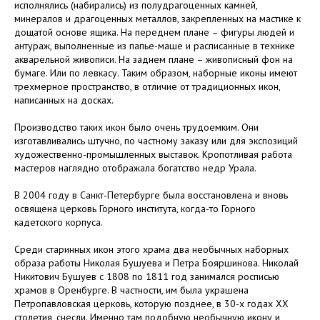
исполнялись (набирались) из полудрагоценных камней,
минералов и драгоценных металлов, закрепленных на мастике к
дощатой основе ящика. На переднем плане – фигуры людей и
антураж, выполненные из папье-маше и расписанные в технике
акварельной живописи. На заднем плане – живописный фон на
бумаге. Или по левкасу. Таким образом, наборные иконы имеют
трехмерное пространство, в отличие от традиционных икон,
написанных на досках.
Производство таких икон было очень трудоемким. Они
изготавливались штучно, по частному заказу или для экспозиций
художественно-промышленных выставок. Кропотливая работа
мастеров наглядно отображала богатство недр Урала.
В 2004 году в Санкт-Петербурге была восстановлена и вновь
освящена церковь Горного института, когда-то Горного
кадетского корпуса.
Среди старинных икон этого храма два необычных наборных
образа работы Николая Бушуева и Петра Бояршинова. Николай
Никитович Бушуев с 1808 по 1811 год занимался росписью
храмов в Оренбурге. В частности, им была украшена
Петропавловская церковь, которую позднее, в 30-х годах XX
столетия, снесли. Именно там подобную необычную икону и