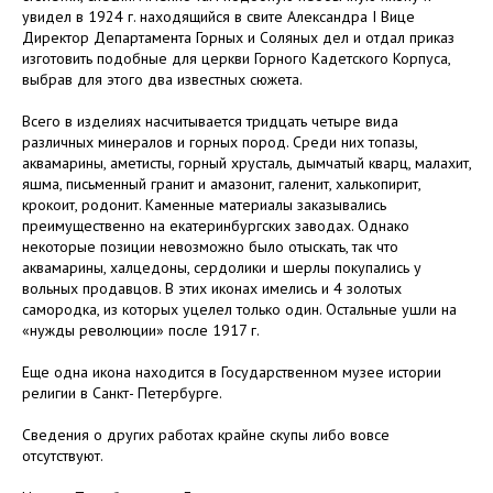
увидел в 1924 г. находящийся в свите Александра I Вице
Директор Департамента Горных и Соляных дел и отдал приказ
изготовить подобные для церкви Горного Кадетского Корпуса,
выбрав для этого два известных сюжета.
Всего в изделиях насчитывается тридцать четыре вида
различных минералов и горных пород. Среди них топазы,
аквамарины, аметисты, горный хрусталь, дымчатый кварц, малахит,
яшма, письменный гранит и амазонит, галенит, халькопирит,
крокоит, родонит. Каменные материалы заказывались
преимущественно на екатеринбургских заводах. Однако
некоторые позиции невозможно было отыскать, так что
аквамарины, халцедоны, сердолики и шерлы покупались у
вольных продавцов. В этих иконах имелись и 4 золотых
самородка, из которых уцелел только один. Остальные ушли на
«нужды революции» после 1917 г.
Еще одна икона находится в Государственном музее истории
религии в Санкт- Петербурге.
Сведения о других работах крайне скупы либо вовсе
отсутствуют.