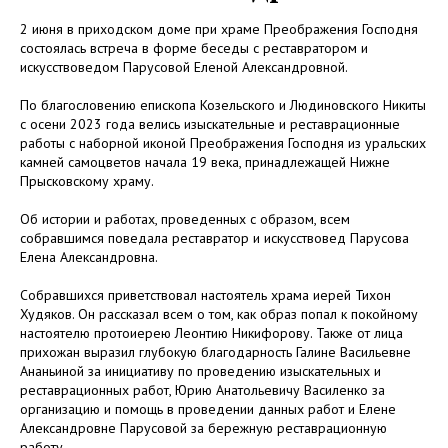
2 июня в приходском доме при храме Преображения Господня
состоялась встреча в форме беседы с реставратором и
искусствоведом Парусовой Еленой Александровной.
По благословению епископа Козельского и Людиновского Никиты
с осени 2023 года велись изыскательные и реставрационные
работы с наборной иконой Преображения Господня из уральских
камней самоцветов начала 19 века, принадлежащей Нижне
Прысковскому храму.
Об истории и работах, проведенных с образом, всем
собравшимся поведала реставратор и искусствовед Парусова
Елена Александровна.
Собравшихся приветствовал настоятель храма иерей Тихон
Худяков. Он рассказал всем о том, как образ попал к покойному
настоятелю протоиерею Леонтию Никифорову. Также от лица
прихожан выразил глубокую благодарность Галине Васильевне
Ананьиной за инициативу по проведению изыскательных и
реставрационных работ, Юрию Анатольевичу Василенко за
организацию и помощь в проведении данных работ и Елене
Александровне Парусовой за бережную реставрационную
работу.