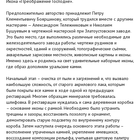
Икона «Преображение Господне».
Предположительно авторство принадлежит Петру
Клементьевичу Бояршинову, который трудился вместе с другими
мастерами — Александром Тележниковым и Николаем
Бушуевым в чертежной мастерской при Златоустовском заводе.
Это было место, где выполнялись различные необходимые для
железодеятельного завода работы: чертежи рудников и
окрестностей, зданий и сооружений, топографические съёмки,
акварельные зарисовки местности, живописные картины и иконы.
Именно здесь и родились на свет удивительные наборные иконы,
где образ дополняли уральские камни.
Начальный этап – очистка от пыли и загрязнений и, что вызвало
наибольшую сложность, от старого акрилового лака, которым
были покрыты все камни в ходе одной из предыдущих
реставраций. Многим образцам минералов требовалась
шлифовка. В реставрации нуждалась и сама деревянная коробка
– основание иконы с рамкой. Необходимо было устранить
трещины и зазоры, восстановить позолоту и орнамент,
демонтировать старую подсветку по внутреннему контуру
короба. Затем наступила очередь основного этапа работы –
восполнение утраченных камней, укрепление имевшихся,
воссоздание композиции рельефа, учитывая цветовую палитру