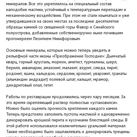
минералов. Все это укреплялось на специальный состав
наподобие мастики, устойчивый к температурным перепадам и
механическому воздействию. При этом не стали изыматься и уже
утвердившиеся на своих местах за последние десятилетия
образцы камней со священной горы Фавор и Синайского
полуострова, добавленные собственноручно ныне почившим
протоиереем Леонтием Никифоровым.
Основные минералы, которые можно теперь увидеть в
рельефной части иконы «Преображение Господне»: Дымчатый
кварц, горный хрусталь, морион, аметист, турмалины, шерл,
берилл, аквамарин, амазонит, малахит, азурит, слюда, пирит,
родонит, яшма, халцедон, сердолик, крокоит, уваровит, гранаты
(альмандин андрадит) полевой шпат, кальцит, мрамор,
дендритовый опал, гетит.
Работы по реставрации продолжились через пару месяцев. За
это время скрепляющий раствор полностью «установился».
Можно было оценить прочность крепления каждого камня.
Теперь предстояло заполнить пустоты мастикой и одновременно
декорировать крошкой пирита и кусочками блестящей слюды. В
этой работе использовался исключительно уральский материал.
Также необходимо было зашпаклевать и декорировать трещины