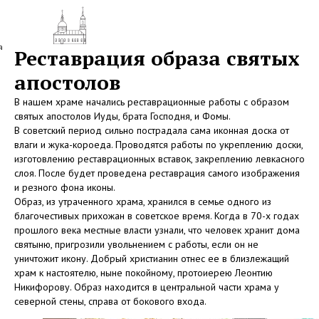
а
Реставрация образа святых
апостолов
В нашем храме начались реставрационные работы с образом
святых апостолов Иуды, брата Господня, и Фомы.
В советский период сильно пострадала сама иконная доска от
влаги и жука-короеда. Проводятся работы по укреплению доски,
изготовлению реставрационных вставок, закреплению левкасного
слоя. После будет проведена реставрация самого изображения
и резного фона иконы.
Образ, из утраченного храма, хранился в семье одного из
благочестивых прихожан в советское время. Когда в 70-х годах
прошлого века местные власти узнали, что человек хранит дома
святыню, пригрозили увольнением с работы, если он не
уничтожит икону. Добрый христианин отнес ее в близлежащий
храм к настоятелю, ныне покойному, протоиерею Леонтию
Никифорову. Образ находится в центральной части храма у
северной стены, справа от бокового входа.