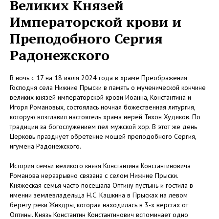
Великих Князей
Императорской крови и
Преподобного Сергия
Радонежского
В ночь с 17 на 18 июля 2024 года в храме Преображения
Господня села Нижние Прыски в память о мученической кончине
великих князей императорской крови Иоанна, Константина и
Игоря Романовых, состоялась ночная божественная литургия,
которую возглавил настоятель храма иерей Тихон Худяков. По
традиции за богослужением пел мужской хор. В этот же день
Церковь празднует обретение мощей преподобного Сергия,
игумена Радонежского.
История семьи великого князя Константина Константиновича
Романова неразрывно связана с селом Нижние Прыски.
Княжеская семья часто посещала Оптину пустынь и гостила в
имении землевладельца Н.С. Кашкина в Прысках на левом
берегу реки Жиздры, которая находилась в 3-х верстах от
Оптины. Князь Константин Константинович вспоминает одно