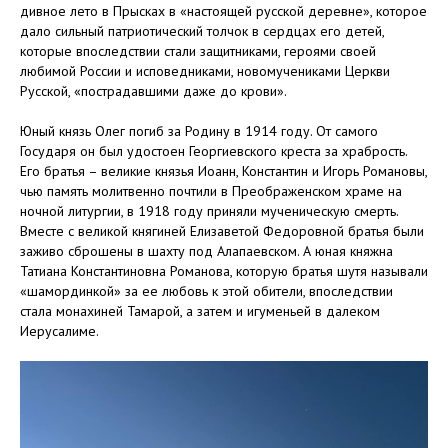
дивное лето в Прысках в «настоящей русской деревне», которое
дало сильный патриотический толчок в сердцах его детей,
которые впоследствии стали защитниками, героями своей
любимой России и исповедниками, новомучениками Церкви
Русской, «пострадавшими даже до крови».
Юный князь Олег погиб за Родину в 1914 году. От самого
Государя он был удостоен Георгиевского креста за храбрость.
Его братья – великие князья Иоанн, Константин и Игорь Романовы,
чью память молитвенно почтили в Преображенском храме на
ночной литургии, в 1918 году приняли мученическую смерть.
Вместе с великой княгиней Елизаветой Федоровной братья были
заживо сброшены в шахту под Алапаевском. А юная княжна
Татиана Константиновна Романова, которую братья шутя называли
«шамординкой» за ее любовь к этой обители, впоследствии
стала монахиней Тамарой, а затем и игуменьей в далеком
Иерусалиме.